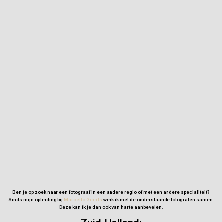
Ben je op zoek naar een fotograaf in een andere regio of met een andere specialiteit?
Sinds mijn opleiding bij
Marcello Geerts
werk ik met de onderstaande fotografen samen.
Deze kan ik je dan ook van harte aanbevelen.