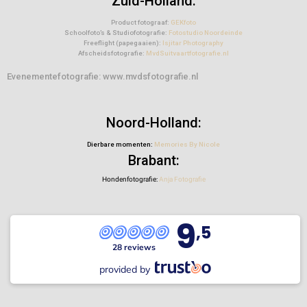
Zuid-Holland:
Product fotograaf:
GEKfoto
Schoolfoto’s & Studiofotografie:
Fotostudio Noordeinde
Freeflight (papegaaien):
Isjitar Photography
Afscheidsfotografie:
MvdSuitvaartfotografie.nl
Evenementefotografie: www.mvdsfotografie.nl
Noord-Holland:
Dierbare momenten:
Memories By Nicole
Brabant:
Hondenfotografie:
Anja Fotografie
9
,5
28 reviews
provided by